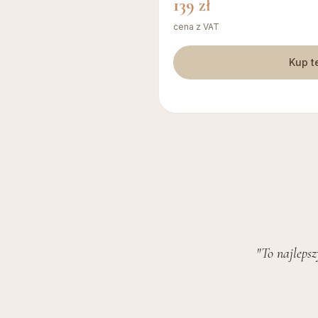
139
zł
cena z VAT
Kup t
"To najlepsz