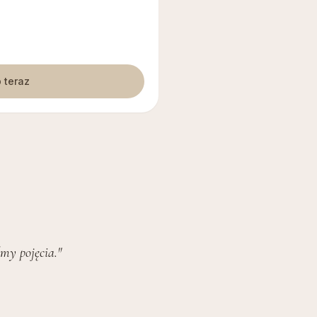
 teraz
śmy pojęcia."