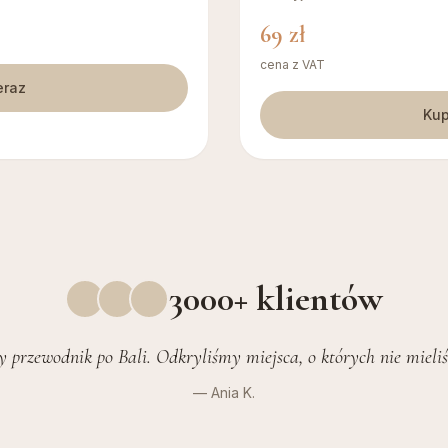
69
zł
cena z VAT
eraz
Kup
3000+ klientów
y przewodnik po Bali. Odkryliśmy miejsca, o których nie mieli
— Ania K.